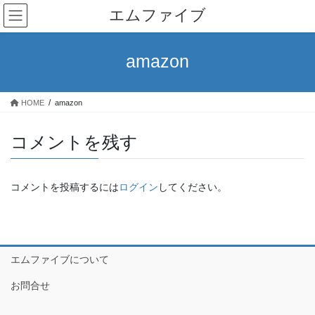
コ
ナ
エムファイブ
ン
ビ
テ
ゲ
ン
ー
amazon
ツ
シ
へ
ョ
ス
ン
HOME
amazon
キ
に
ッ
移
コメントを残す
プ
動
コメントを投稿するには
ログイン
してください。
エムファイブについて
お問合せ