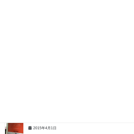
シンガポール撮影
2017年11月5日
MACのWordで文字入力が重い時の対処方法
2016年1月12日
2016年 明けましておめでとうございます
2016年1月3日
嵐の前の静けさでしょうか。
2015年7月15日
25分+5分 ポモドーロテクニックで時間管理
2015年4月1日