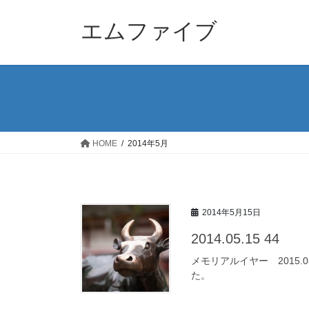
コ
ナ
ン
ビ
エムファイブ
テ
ゲ
ン
ー
ツ
シ
へ
ョ
ス
ン
キ
に
ッ
移
HOME
2014年5月
プ
動
2014年5月15日
2014.05.15 44
メモリアルイヤー 2015.
た。